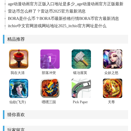
age动漫动画官方正版入口地址是多少_age动漫动画官方正版最新
地址
雷达币怎么样了？雷达币2025官方最新消息
BORA是什么币？BORA币最新价格行情BORA币官方最新消息
itchio中文官网游戏网站地址2025_itchio官方网址是什么
精品推荐
我在大清
部落冲突
锻冶屋英
众妖之怒
当皇帝HD
特殊兵种
雄谭(像素
无限兵力
经营)安卓
破解版
版
仙欲(飞升)
嘿嘿三国
Pick Paper
天尊
Up(PickPaperU?
p正式版)
猜你喜欢
玩家留言