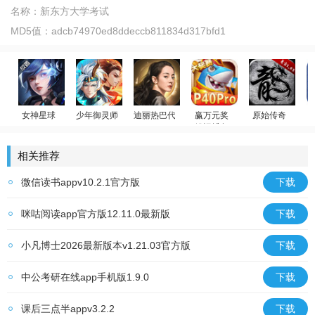
名称：
新东方大学考试
MD5值：
adcb74970ed8ddeccb811834d317bfd1
女神星球
少年御灵师
迪丽热巴代言
赢万元奖
原始传奇
姚记捕鱼
放置卡牌
温碧霞代言
荣耀大天使
贪玩传奇
相关推荐
微信读书appv10.2.1官方版
下载
咪咕阅读app官方版12.11.0最新版
下载
小凡博士2026最新版本v1.21.03官方版
下载
中公考研在线app手机版1.9.0
下载
课后三点半appv3.2.2
下载