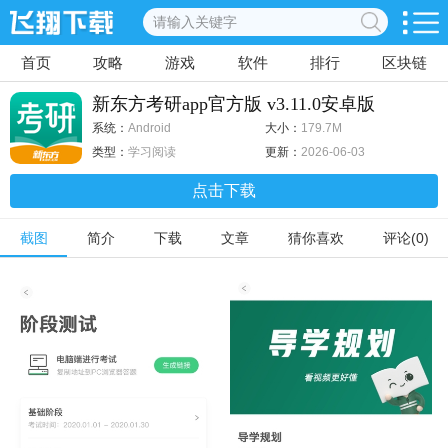
首页
攻略
游戏
软件
排行
区块链
新东方考研app官方版 v3.11.0安卓版
系统：
Android
大小：
179.7M
类型：
学习阅读
更新：
2026-06-03
点击下载
截图
简介
下载
文章
猜你喜欢
评论(0)