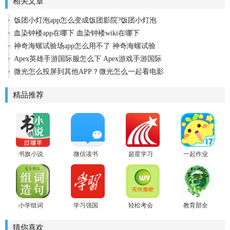
相关文章
饭团小灯泡app怎么变成饭团影院?饭团小灯泡
血染钟楼app在哪下 血染钟楼wiki在哪下
神奇海螺试验场app怎么用不了 神奇海螺试验
Apex英雄手游国际服怎么下 Apex游戏手游国际
微光怎么投屏到其他APP？微光怎么一起看电影
精品推荐
书旗小说
微信读书
超星学习
一起作业
最新版
app
通最新版
学生安卓
版
小学组词
学习强国
轻松考会
教育部全
造句词典
2021安卓
计
国青少年
版
普法网客
猜你喜欢