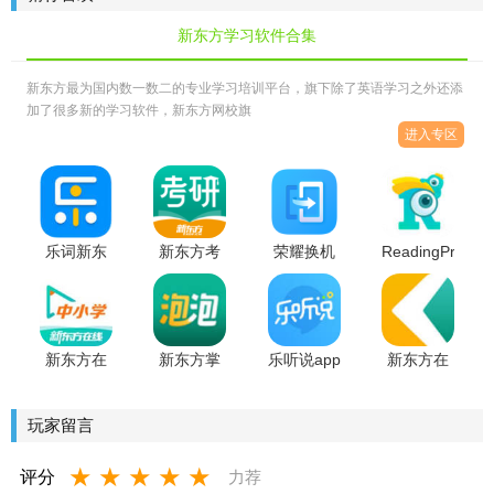
户端
新东方学习软件合集
新东方最为国内数一数二的专业学习培训平台，旗下除了英语学习之外还添
加了很多新的学习软件，新东方网校旗
进入专区
乐词新东
新东方考
荣耀换机
ReadingPro
方背单词
研app官方
克隆app官
软件官方
手机最新
版
方版
版
版
新东方在
新东方掌
乐听说app
新东方在
线中小学
上泡泡app
安卓版
线安卓版
网络在线
官方版
玩家留言
课堂
★
★
★
★
★
评分
力荐