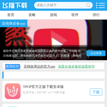
首页
攻略
游戏
软件
排行
追他泰必备app
追泰国明星用什么app？用什么软件可以关注泰国明星？本
篇软件合集为大家带来追泰国明星必备的软件合集，帮助你专
点击查看
注他泰追星，体验他泰沉浸式快乐追星,从入门到精通！喜欢的
话不妨点击下载试试！
推荐软件
买韩娱周边的官方app
追星女孩必备的追星软件
TPOP官方正版下载安卓版
下载
社交平台 / 128.7M / v4.7.10官方版