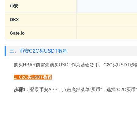
币安
OKX
Gate.io
三、币安C2C买USDT教程
购买HBAR前需先购买USDT作为基础货币。C2C买USDT步
1. C2C买USDT教程
步骤1：
登录币安APP，点击底部菜单"买币"，选择"C2C买币