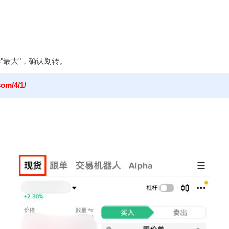
；
"最大"，确认划转。
com/4/1/