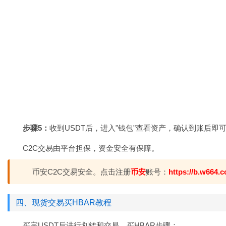
步骤5：
收到USDT后，进入"钱包"查看资产，确认到账后即
C2C交易由平台担保，资金安全有保障。
币安C2C交易安全。点击注册
币安
账号：
https://b.w664.c
四、现货交易买HBAR教程
买完USDT后进行划转和交易。买HBAR步骤：