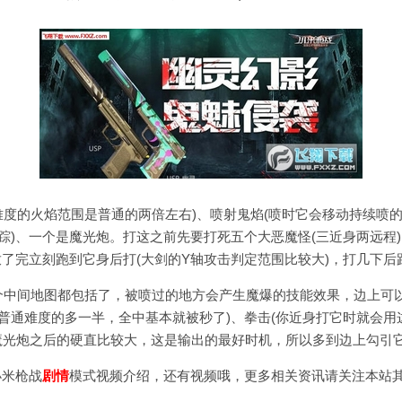
梦难度的火焰范围是普通的两倍左右)、喷射鬼焰(喷时它会移动持续
追踪)、一个是魔光炮。打这之前先要打死五个大恶魔怪(三近身两远程
了完立刻跑到它身后打(大剑的Y轴攻击判定范围比较大)，打几下
整个中间地图都包括了，被喷过的地方会产生魔爆的技能效果，边上可
比普通难度的多一半，全中基本就被秒了)、拳击(你近身打它时就会
用魔光炮之后的硬直比较大，这是输出的最好时机，所以多到边上勾引
小米枪战
剧情
模式视频
介绍，还有视频哦，更多相关资讯请关注本站