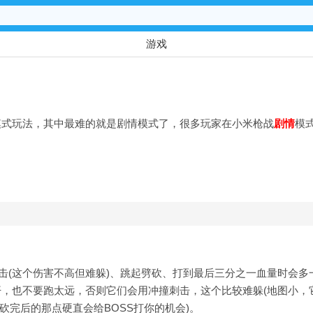
游戏
模式玩法，其中最难的就是剧情模式了，很多玩家在
小米枪战
剧情
模
击(这个伤害不高但难躲)、跳起劈砍、打到最后三分之一血量时会多
，也不要跑太远，否则它们会用冲撞刺击，这个比较难躲(地图小，
砍完后的那点硬直会给BOSS打你的机会)。