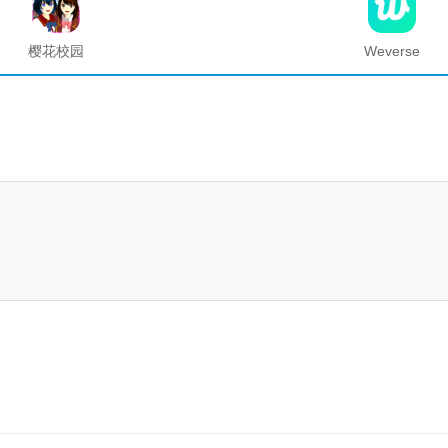
樱花校园
Weverse
模拟器海
中文版安
底宫殿最
卓下载最
新版
新版