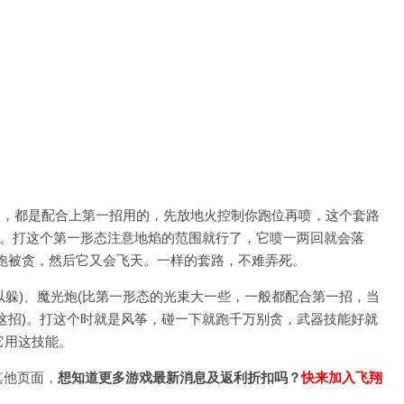
喷的，都是配合上第一招用的，先放地火控制你跑位再喷，这个套路
)。打这个第一形态注意地焰的范围就行了，它喷一两回就会落
后跑被贪，然后它又会飞天。一样的套路，不难弄死。
以躲)、魔光炮(比第一形态的光束大一些，一般都配合第一招，当
用这招)。打这个时就是风筝，碰一下就跑千万别贪，武器技能好就
它用这技能。
其他页面，
想知道更多游戏最新消息及返利折扣吗？
快来加入飞翔