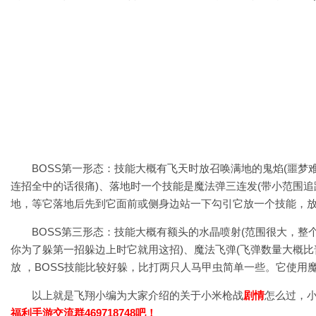
BOSS第一形态：技能大概有飞天时放召唤满地的鬼焰(噩
连招全中的话很痛)、落地时一个技能是魔法弹三连发(带小范围
地，等它落地后先到它面前或侧身边站一下勾引它放一个技能，放
BOSS第三形态：技能大概有额头的水晶喷射(范围很大，
你为了躲第一招躲边上时它就用这招)、魔法飞弹(飞弹数量大概
放 ，BOSS技能比较好躲，比打两只人马甲虫简单一些。它使
以上就是飞翔小编为大家介绍的关于
小米枪战
剧情
怎么过，
福利
手游
交流群469718748吧！