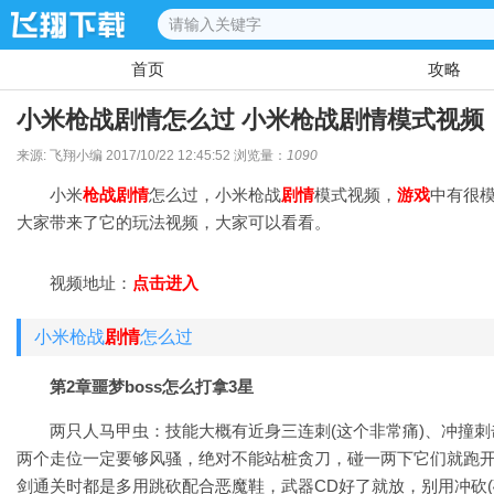
首页
攻略
小米枪战剧情怎么过 小米枪战剧情模式视频
来源: 飞翔小编 2017/10/22 12:45:52 浏览量：
1090
小米
枪战
剧情
怎么过，小米枪战
剧情
模式视频，
游戏
中有很
大家带来了它的玩法视频，大家可以看看。
视频地址：
点击进入
小米枪战
剧情
怎么过
第2章噩梦boss怎么打拿3星
两只人马甲虫：技能大概有近身三连刺(这个非常痛)、冲撞刺
两个走位一定要够风骚，绝对不能站桩贪刀，碰一两下它们就跑开
剑通关时都是多用跳砍配合恶魔鞋，武器CD好了就放，别用冲砍(