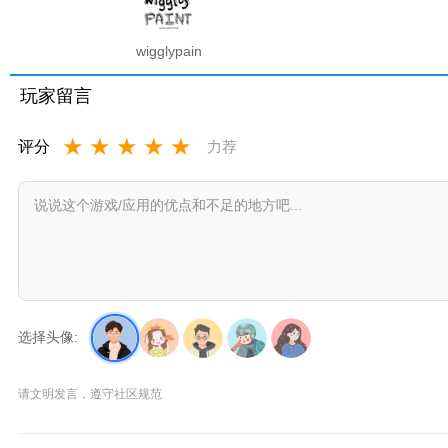
wigglypaint
抖动涂鸦
软件
玩家留言
★
★
★
★
★
评分
力荐
选择头像:
请文明发言，遵守社区规范