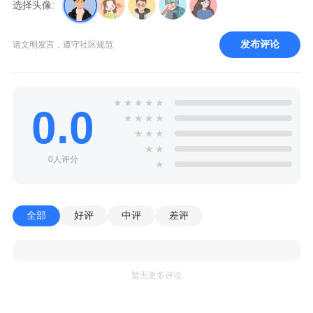
选择头像:
发布评论
请文明发言，遵守社区规范
★
★
★
★
★
0.0
★
★
★
★
★
★
★
★
★
0人评分
★
全部
好评
中评
差评
暂无更多评论