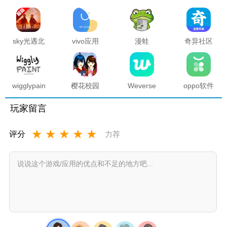
sky光遇北
vivo应用
漫蛙
奇异社区
觅全物品
商店官方
manwa2
复活版下
解锁版
正版
官方正版
载安装
2025最新
版本
wigglypaint
樱花校园
Weverse
oppo软件
抖动涂鸦
模拟器海
中文版安
商店官方
软件
底宫殿最
卓下载最
正版
玩家留言
新版
新版
★
★
★
★
★
评分
力荐