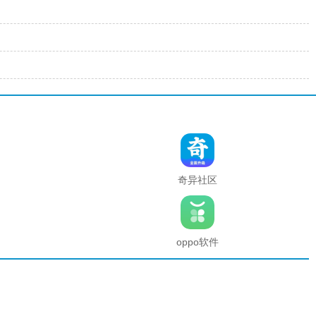
奇异社区
复活版下
载安装
2025最新
版本
oppo软件
商店官方
正版