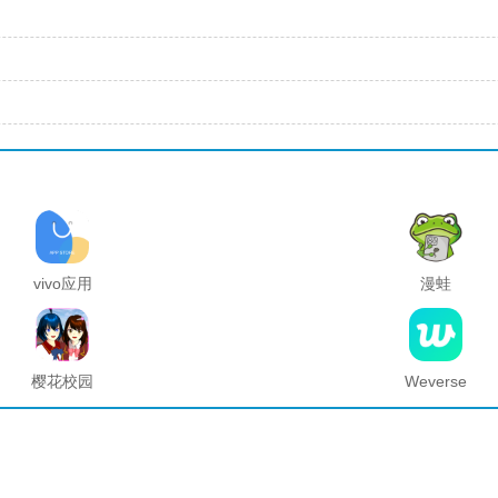
vivo应用
漫蛙
商店官方
manwa2
正版
官方正版
樱花校园
Weverse
模拟器海
中文版安
底宫殿最
卓下载最
新版
新版