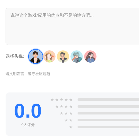
选择头像:
请文明发言，遵守社区规范
★
★
★
★
★
0.0
★
★
★
★
★
★
★
★
★
0人评分
★