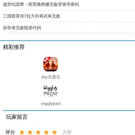
超世纪战警：暗黑雅典娜无敌穿墙等密码
三国群英传7拉方向将武将无敌
掠夺者无敌隐形代码
精彩推荐
sky光遇北
觅全物品
解锁版
wigglypaint
抖动涂鸦
软件
玩家留言
★
★
★
★
★
评分
力荐