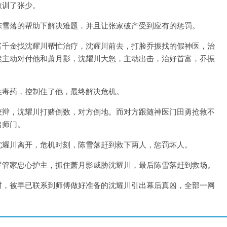
教训了张少。
陈雪落的帮助下解决难题，并且让张家破产受到应有的惩罚。
富千金找沈耀川帮忙治疗，沈耀川前去，打脸乔振找的假神医，治
然主动对付他和萧月影，沈耀川大怒，主动出击，治好首富，乔振
性毒药，控制住了他，最终解决危机。
狡辩，沈耀川打赌倒数，对方倒地。而对方跟随神医门田勇抢救不
出师门。
沈耀川离开，危机时刻，陈雪落赶到救下两人，惩罚坏人。
罗管家忠心护主，抓住萧月影威胁沈耀川，最后陈雪落赶到救场。
时，被早已联系到师傅做好准备的沈耀川引出幕后真凶，全部一网