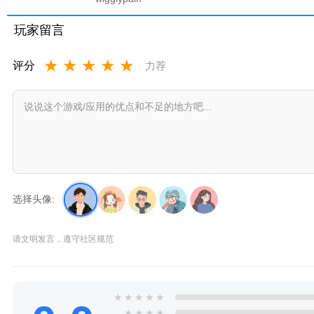
抖动涂鸦
软件
玩家留言
★
★
★
★
★
评分
力荐
选择头像:
请文明发言，遵守社区规范
★
★
★
★
★
★
★
★
★