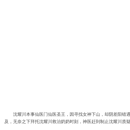
沈耀川本事仙医门仙医圣王，因寻找女神下山，却阴差阳错
及，无奈之下拜托沈耀川救治奶奶时刻，神医赶到制止沈耀川质