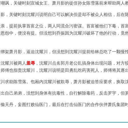
被嘲讽，关键时刻宣城女王、萧月影的徒侄孙女陈雪落前来帮助两人
月影，关键时刻沈耀川说明自己可以解决但是却不被众人相信，后在
父亲，提前执掌首富之位，两人同流合污密谋。首富被他们下毒，首
门恩怨中，便没有提。但没想到乔振因为沈耀川破坏了他的行动，竟
，绑架萧月影，逼迫沈耀川，但没想到沈耀川提前给林总吃了一颗慢
，沈耀川被两人
羞辱
，沈耀川点名郭月老公乱搞身体出现问题，对方
，师傅也指责沈耀川，沈耀川说明是田勇乱吃药害死人，师傅将其逐
耀川求助陈雪落。包厢内沈耀川被欺辱，萧月影被迫答应要求，换取
交出自己弟弟，没想到身体有抗毒性，自行解除毒药，反击罗宇，但
药偷天丹，妄图打败仙医门，最后在打击仙医门的合作伙伴萧氏集团