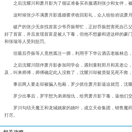
之后沈耀川和萧月影为了领证准备买衣服遇到张少和女伴，
这时候张少不满萧月影逃婚要求收回彩礼，众人纷纷劝说萧
破产的张少无奈找首富少爷乔振帮忙，正好乔振想害死自己
好了首富，并且发现首富是被人下毒，但他不想掺和进这样的豪
和张瑞等人受到惩罚。
但最后乔振等人竟然孤注一掷，利用手下华云酒店老板林总
之后沈耀川陪伴萧月影参加同学会，遇到童鞋郭月和其老公
及，叫来师傅，师傅确定此人没救了，沈耀川却被质疑见死不救
事后两人要走却被骗入包厢，罗少抓住萧月影逼迫就范，沈
罗少出事后，罗宇想为弟弟报仇，给男萧月影下毒，逼他们
罗川勾结天魔王和龙城姚家的姚叶，成立天命集团，销售魔
打尽。