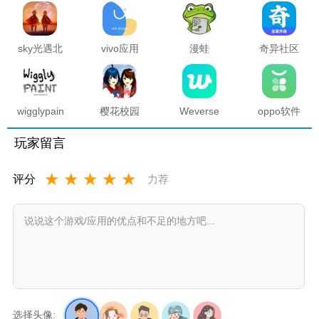
sky光遇北
vivo应用
漫蛙
奇异社区
觅全物品
商店官方
manwa2
复活版下
解锁版
正版
官方正版
载安装
2025最新
版本
wigglypaint
樱花校园
Weverse
oppo软件
抖动涂鸦
模拟器海
中文版安
商店官方
软件
底宫殿最
卓下载最
正版
玩家留言
新版
新版
★
★
★
★
★
评分
力荐
选择头像: