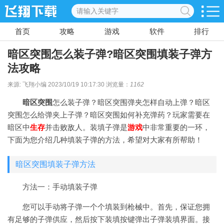
首页
攻略
游戏
软件
排行
暗区突围怎么装子弹?暗区突围填装子弹方
法攻略
来源: 飞翔小编 2023/10/19 10:17:30 浏览量：
1162
暗区突围
怎么装子弹？暗区突围弹夹怎样自动上弹？暗区
突围怎么给弹夹上子弹？暗区突围如何补充弹药？玩家需要在
暗区中
生存
并击败敌人。装填子弹是
游戏
中非常重要的一环，
下面为您介绍几种填装子弹的方法，希望对大家有所帮助！
暗区突围填装子弹方法
方法一：手动填装子弹
您可以手动将子弹一个个填装到枪械中。首先，保证您拥
有足够的子弹供应，然后按下装填按键弹出子弹装填界面。接