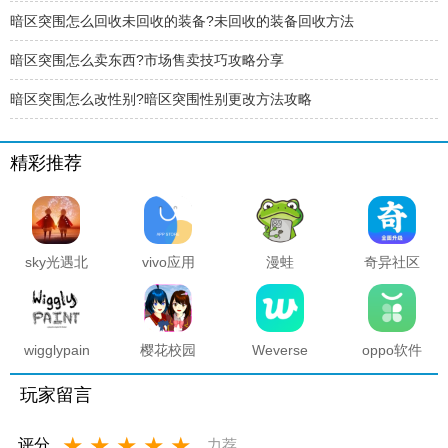
暗区突围怎么回收未回收的装备?未回收的装备回收方法
暗区突围怎么卖东西?市场售卖技巧攻略分享
暗区突围怎么改性别?暗区突围性别更改方法攻略
精彩推荐
sky光遇北
vivo应用
漫蛙
奇异社区
觅全物品
商店官方
manwa2
复活版下
解锁版
正版
官方正版
载安装
2025最新
版本
wigglypaint
樱花校园
Weverse
oppo软件
抖动涂鸦
模拟器海
中文版安
商店官方
软件
底宫殿最
卓下载最
正版
玩家留言
新版
新版
★
★
★
★
★
评分
力荐