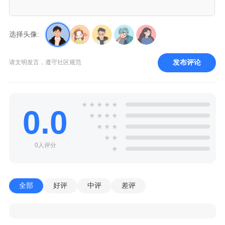
选择头像:
发布评论
请文明发言，遵守社区规范
★
★
★
★
★
0.0
★
★
★
★
★
★
★
★
★
0人评分
★
全部
好评
中评
差评