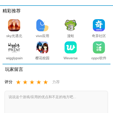
精彩推荐
sky光遇北
vivo应用
漫蛙
奇异社区
觅全物品
商店官方
manwa2
复活版下
解锁版
正版
官方正版
载安装
2025最新
版本
wigglypaint
樱花校园
Weverse
oppo软件
抖动涂鸦
模拟器海
中文版安
商店官方
软件
底宫殿最
卓下载最
正版
玩家留言
新版
新版
★
★
★
★
★
评分
力荐