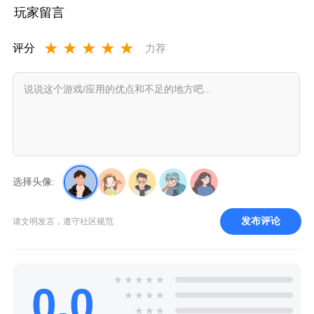
软件
底宫殿最
卓下载最
正版
玩家留言
新版
新版
★
★
★
★
★
评分
力荐
选择头像:
发布评论
请文明发言，遵守社区规范
★
★
★
★
★
0.0
★
★
★
★
★
★
★