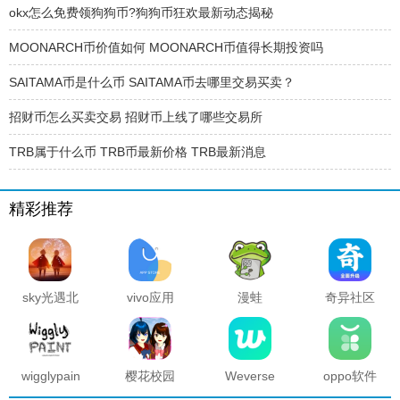
okx怎么免费领狗狗币?狗狗币狂欢最新动态揭秘
MOONARCH币价值如何 MOONARCH币值得长期投资吗
SAITAMA币是什么币 SAITAMA币去哪里交易买卖？
招财币怎么买卖交易 招财币上线了哪些交易所
TRB属于什么币 TRB币最新价格 TRB最新消息
精彩推荐
sky光遇北
vivo应用
漫蛙
奇异社区
觅全物品
商店官方
manwa2
复活版下
解锁版
正版
官方正版
载安装
2025最新
版本
wigglypaint
樱花校园
Weverse
oppo软件
抖动涂鸦
模拟器海
中文版安
商店官方