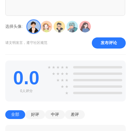
选择头像:
发布评论
请文明发言，遵守社区规范
★
★
★
★
★
0.0
★
★
★
★
★
★
★
★
★
0人评分
★
全部
好评
中评
差评