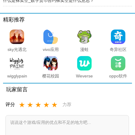
什么是裸卖空_数字货币合约裸卖空是什么意思？
精彩推荐
sky光遇北
vivo应用
漫蛙
奇异社区
觅全物品
商店官方
manwa2
复活版下
解锁版
正版
官方正版
载安装
2025最新
版本
wigglypaint
樱花校园
Weverse
oppo软件
抖动涂鸦
模拟器海
中文版安
商店官方
软件
底宫殿最
卓下载最
正版
玩家留言
新版
新版
★
★
★
★
★
评分
力荐