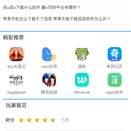
买u卖u下载什么软件 赚u币的平台有哪些？
苹果手机怎么下载不了迅雷 苹果不能下载迅雷软件怎么办？
精彩推荐
sky光遇北
vivo应用
漫蛙
奇异社区
觅全物品
商店官方
manwa2
复活版下
解锁版
正版
官方正版
载安装
2025最新
版本
wigglypaint
樱花校园
Weverse
oppo软件
抖动涂鸦
模拟器海
中文版安
商店官方
软件
底宫殿最
卓下载最
正版
玩家留言
新版
新版
★
★
★
★
★
评分
力荐