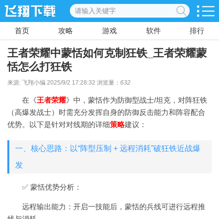
首页
攻略
游戏
软件
排行
王者荣耀中蒙恬如何克制狂铁_王者荣耀蒙
恬怎么打狂铁
来源: 飞翔小编 2025/9/2 17:28:32 浏览量：
632
在《
王者荣耀
》中，蒙恬作为防御型战士/坦克，对阵狂铁
（高爆发战士）时需充分发挥自身的防御反击能力和阵容配合
优势。以下是针对对线期的详细
策略
建议：
一、核心思路：以“阵型压制 + 远程消耗”破狂铁近战爆
发
✅ 蒙恬优势分析：
远程输出能力：开启一技能后，蒙恬的兵线可进行远程推
线与消耗。