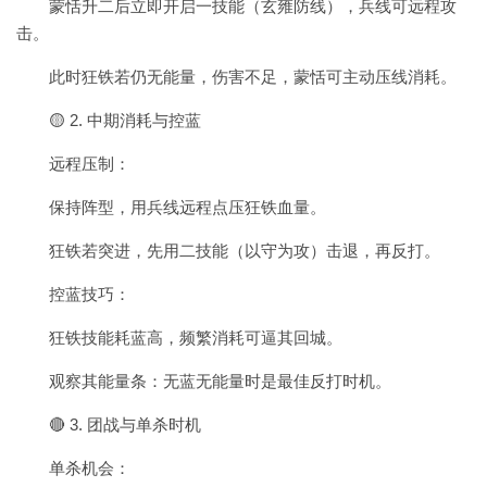
蒙恬升二后立即开启一技能（玄雍防线），兵线可远程攻
击。
此时狂铁若仍无能量，伤害不足，蒙恬可主动压线消耗。
🟡 2. 中期消耗与控蓝
远程压制：
保持阵型，用兵线远程点压狂铁血量。
狂铁若突进，先用二技能（以守为攻）击退，再反打。
控蓝技巧：
狂铁技能耗蓝高，频繁消耗可逼其回城。
观察其能量条：无蓝无能量时是最佳反打时机。
🔴 3. 团战与单杀时机
单杀机会：