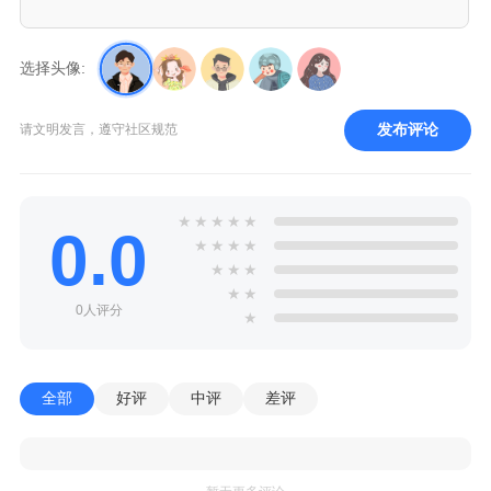
选择头像:
发布评论
请文明发言，遵守社区规范
★
★
★
★
★
0.0
★
★
★
★
★
★
★
★
★
0人评分
★
全部
好评
中评
差评