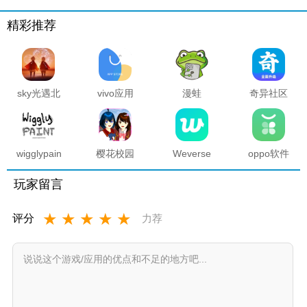
精彩推荐
sky光遇北
vivo应用
漫蛙
奇异社区
觅全物品
商店官方
manwa2
复活版下
解锁版
正版
官方正版
载安装
2025最新
版本
wigglypaint
樱花校园
Weverse
oppo软件
抖动涂鸦
模拟器海
中文版安
商店官方
软件
底宫殿最
卓下载最
正版
玩家留言
新版
新版
★
★
★
★
★
评分
力荐