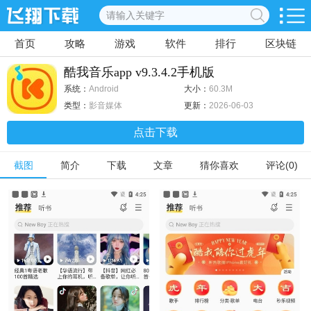
首页
攻略
游戏
软件
排行
区块链
酷我音乐app v9.3.4.2手机版
系统：
Android
大小：
60.3M
类型：
影音媒体
更新：
2026-06-03
点击下载
截图
简介
下载
文章
猜你喜欢
评论(0)