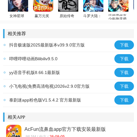
女神星球
赢万元奖
原始传奇
斗罗大陆：武魂觉醒
少年御灵师
放置卡牌
姚记捕鱼
贪玩传奇
斗罗传说
温碧霞代言
相关推荐
抖音极速版2025最新版本v39.9.0官方版
下载
哔哩哔哩动画Bilibiliv9.5.0
下载
yy语音手机版8.66.1最新版
下载
小飞电视(免费高清电视)2026v2.9.0官方版
下载
泰剧迷app粉色版V1.5.4.2 官方最新版
下载
相关APP
AcFun流鼻血app官方下载安装最新版
v6.80.0.1318安卓版
98.5M /
中文 /
26-08-05