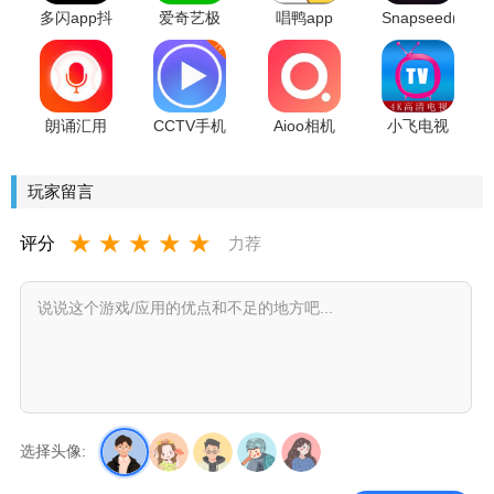
多闪app抖
爱奇艺极
唱鸭app
Snapseed(抖
音
速版官方
音视频下
正式版
载去水印
工具)
朗诵汇用
CCTV手机
Aioo相机
小飞电视
来录制朗
电视最新
安卓版
(免费高清
诵的app
版
电视)2026
玩家留言
★
★
★
★
★
评分
力荐
选择头像: