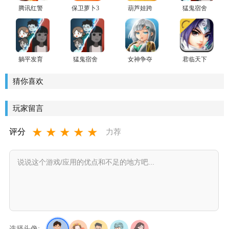
腾讯红警
保卫萝卜3
葫芦娃跨
猛鬼宿舍
OL游戏
游戏正版
服版
魔改版(躺
平发育养
👻版)
躺平发育
猛鬼宿舍
女神争夺
君临天下
苔藓密室
躺平发育
战(女神塔
全球大战
版
魔改版
防)最新版
版
猜你喜欢
1000级鬼
斗战胜猴
玩家留言
★
★
★
★
★
评分
力荐
选择头像: