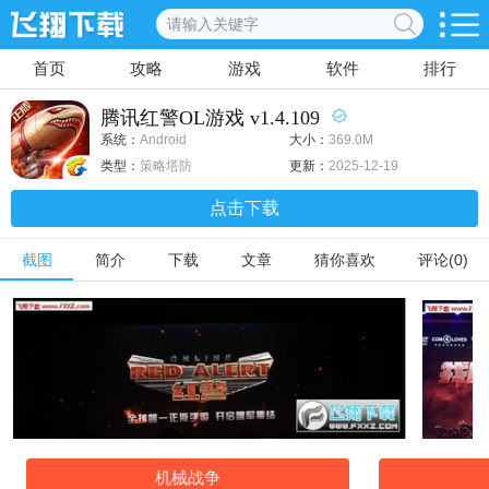
首页
攻略
游戏
软件
排行
腾讯红警OL游戏 v1.4.109
系统：
Android
大小：
369.0M
类型：
策略塔防
更新：
2025-12-19
点击下载
截图
简介
下载
文章
猜你喜欢
评论(0)
机械战争