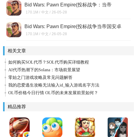
Bid Wars: Pawn Empire(投标战争：当帝
国)2.36
170.1M /
中文 /
26-05-28
Bid Wars: Pawn Empire(投标战争当帝国安卓
中文版)v2.36
170.1M /
中文 /
26-05-28
相关文章
如何购买SOL代币？SOL代币购买详细教程
AI代币热潮下的Solana：市场前景展望
零始之门游戏攻略及常见问题解答
我的恋爱逃生攻略无法输入id_输入游戏名字方法
OL币价格今日行情 OL币的未来发展前景如何？
精品推荐