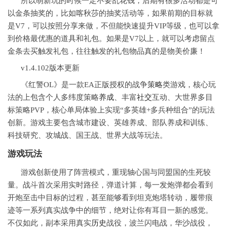
所以萌新玩的时候一定不要乱花钱，后期有很多活动都是可
以金条抽奖的，比如喀秋莎的抽奖活动等，如果前期的目标就
是V7，可以按照分享来做，不但能快速提升VIP等级，也可以拿
到价格最优惠的道具和礼包。如果是V7以上，就可以考虑留点
金条去买触发礼包，往往触发的礼包物品真的是物美价廉！
v1.4.102版本更新
《红警OL》是一款EA正版授权的战争
策略
类游戏，核心玩
法的上包含个人多纬度策略
养成
、丰富
社交
互动、大世界多目
标策略PVP，核心单局体验上实现“多英雄+多兵种组合”的玩法
创新。游戏主要包含城市建设、英雄养成、部队养成和训练、
科技研究、攻城战、国王战、世界大战等玩法。
游戏玩法
游戏创新使用了阵营模式，重现轴心国与同盟国的生死较
量。战斗首次采用实时路径，弹道计算，每一发炮弹都会看到
开炮至击中目标的过程，甚至能够看到坦克炮塔转动，履带痕
迹等一系列真实战争中的细节，绝对让你有耳目一新的感觉。
不仅如此，副本采用真实
历史
战役，波兰闪电战，华沙战役，