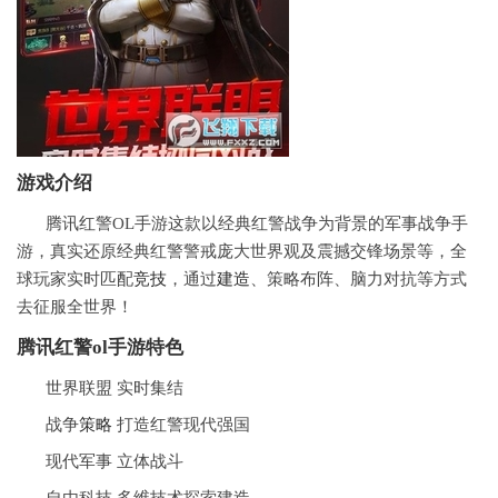
游戏介绍
腾讯红警OL手游这款以经典红警战争为背景的军事战争手
游，真实还原经典红警警戒庞大世界观及震撼交锋场景等，全
球玩家实时匹配
竞技
，通过
建造
、策略布阵、脑力对抗等方式
去征服全世界！
腾讯红警ol手游特色
世界联盟 实时集结
战争
策略
打造红警现代强国
现代军事 立体战斗
自由科技 多维技术探索建造