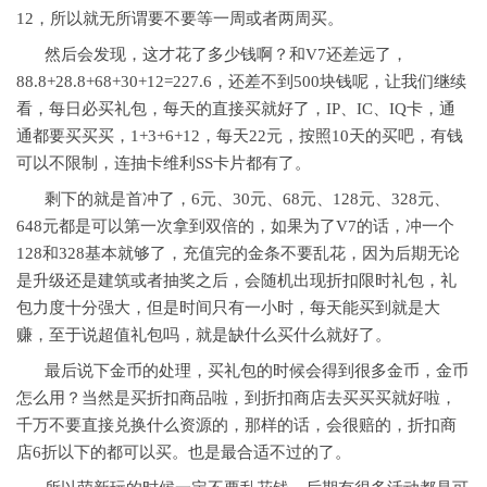
12，所以就无所谓要不要等一周或者两周买。
然后会发现，这才花了多少钱啊？和V7还差远了，
88.8+28.8+68+30+12=227.6，还差不到500块钱呢，让我们继续
看，每日必买礼包，每天的直接买就好了，IP、IC、IQ卡，通
通都要买买买，1+3+6+12，每天22元，按照10天的买吧，有钱
可以不限制，连抽卡维利SS卡片都有了。
剩下的就是首冲了，6元、30元、68元、128元、328元、
648元都是可以第一次拿到双倍的，如果为了V7的话，冲一个
128和328基本就够了，充值完的金条不要乱花，因为后期无论
是升级还是建筑或者抽奖之后，会随机出现折扣限时礼包，礼
包力度十分强大，但是时间只有一小时，每天能买到就是大
赚，至于说超值礼包吗，就是缺什么买什么就好了。
最后说下金币的处理，买礼包的时候会得到很多金币，金币
怎么用？当然是买折扣商品啦，到折扣商店去买买买就好啦，
千万不要直接兑换什么资源的，那样的话，会很赔的，折扣商
店6折以下的都可以买。也是最合适不过的了。