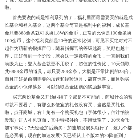
啦。
首先要说的就是福利系列的了，福利里面最需要买的就是成
长基金和登入基金，这两个基金简直是福利中的福利，成长基
金只要888金条就可以换1.8W的金币，正常的比例是100金条换
100金币，这个福利竟然是20倍的正常比例，可见不买绝对对不
起作为萌新的指挥官们，随着指挥官的等级越高，奖励也越丰
厚，正好每到一个阶段，就会送一定数额的金币，一直到我们
满级为止；登入基金就更不用说了，超值的性价比，10天领取
共6888金币的道具，却只要288金条，大概是正常比例的23倍，
而且正好是前期需要的加速和经验道具，简直惊喜，而且购买
基金的小伙伴越多，可以领取基金团购的奖励越丰富。
买完两份基金又开始纠结了？那是不可能的，商城什么的暂
时就不要看了，有那么多便宜的礼包没有买，当然是买礼包
啦，点开商城，右上角有一个购买礼包（
字体
很小，估计怕被
发现）进入礼包页面，其中特权补给，不用犹豫了，30天金币
加军事买；7天经验加后勤买；加速加发展买就行了，这几个都
是必买项，现在的加速发展7天已经从上个版本的30降低到了