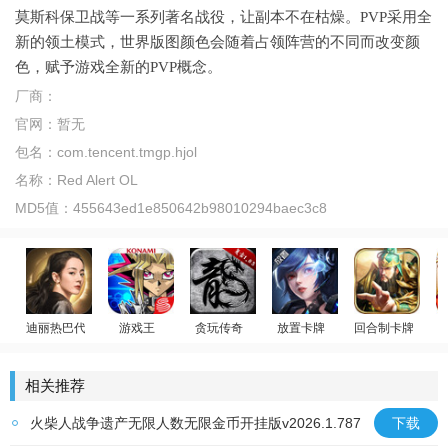
莫斯科保卫战等一系列著名战役，让副本不在枯燥。PVP采用全
新的领土模式，世界版图颜色会随着占领阵营的不同而改变颜
色，赋予游戏全新的PVP概念。
厂商：
官网：
暂无
包名：
com.tencent.tmgp.hjol
名称：
Red Alert OL
MD5值：
455643ed1e850642b98010294baec3c8
迪丽热巴代言
游戏王
贪玩传奇
放置卡牌
回合制卡牌
荣耀大天使
游戏王：决斗链接
原始传奇
女神星球
放置群雄
相关推荐
火柴人战争遗产无限人数无限金币开挂版v2026.1.787
下载