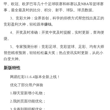
甲、欧冠、欧罗巴等几十个足球联赛和杯赛以及
NBA
等篮球赛
事，最全最及时的比分、积分、射手、球队、球员数据。
3、竞彩大神：业界首创，科学的排榜方式帮您找出真正的
竞彩盈利大神，轻松跟单
赚钱
。
4、开奖及时准确：开奖中奖及时提醒，实时更新，查询便
捷。
5、专家预测分析：竞彩足球、竞彩篮球、足彩、均有大师
替您精准预测，轻轻松松赢大奖；热点资讯实时更新，从此小
白变大神。
新版特性
网易红彩11.6.4版本全新上线！
优化了部分用户体验
1.聊天室新增小礼物；
2.我的页面功能优化；
3.卡券到期提醒优化；