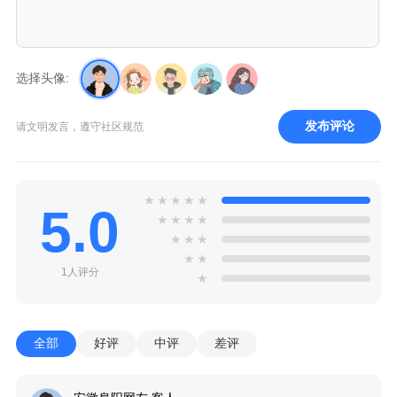
选择头像:
发布评论
请文明发言，遵守社区规范
★
★
★
★
★
5.0
★
★
★
★
★
★
★
★
★
1人评分
★
全部
好评
中评
差评