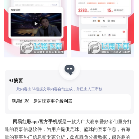
AI摘要
此内容由AI根据文章内容自动生成，并已由人工审核
网易红彩，足篮球赛事分析利器
网易红彩app官方手机版
是一款为广大赛事爱好者们量身打
造的赛事信息
软件
，为用户提供
足球
、
篮球
的赛事信息，有海
量的赛事热门信息和专家分析，盘点胜负分析数据，感兴趣的