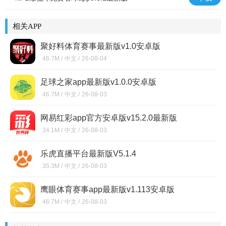
相关APP
聚好料体育赛事最新版v1.0安卓版
46.7M /
中文 /
26-08-04
足球之家app最新版v1.0.0安卓版
46.7M /
中文 /
26-08-03
网易红彩app官方安卓版v15.2.0最新版
34.1M /
中文 /
26-08-03
乐虎直播平台最新版V5.1.4
35.3M /
中文 /
26-08-03
鹰眼体育赛事app最新版v1.113安卓版
46.7M /
中文 /
26-08-03