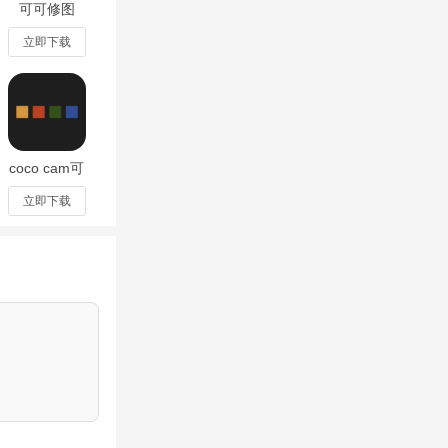
可可修图
！
app官方版
v1.9.16
立即下载
紧追随学霸的步
coco cam可
可修图
v1.9.16
立即下载
，帮助用户更清晰
识点。根据用
欢迎下载体验