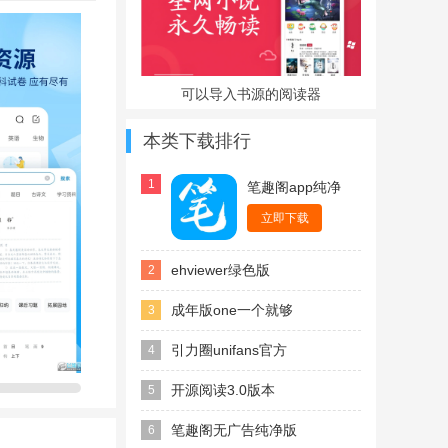
可以导入书源的阅读器
本类下载排行
1
笔趣阁app纯净
版永久无广告
立即下载
ehviewer绿色版
2
1.9.9.17最新版本
成年版one一个就够
3
了最新版
引力圈unifans官方
4
最新版
开源阅读3.0版本
5
笔趣阁无广告纯净版
6