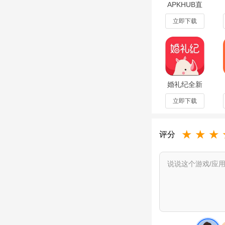
APKHUB直
4、作文搜搜：还在
连版本v4.12
最新版
立即下载
5、每日英文：每天
6、学霸都在用：想
伐吧！
下载作业帮搜题
亮
婚礼纪全新
版v9.8.15
立即下载
作业一拍，秒出答案
多种思路、过程详细
★
★
★
评分
遇到难题在线问老师
下载作业帮搜题最
v14.49.0版本
地理
解解题思路。同
户反馈，我们修复了