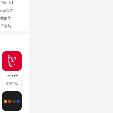
作业帮来帮
下载地址
nce官方
下载推荐
包下载与
细的答案解析
ive light
stick官方
app最新版
立即下载
v1.0.5官方
到正确解答，省
版