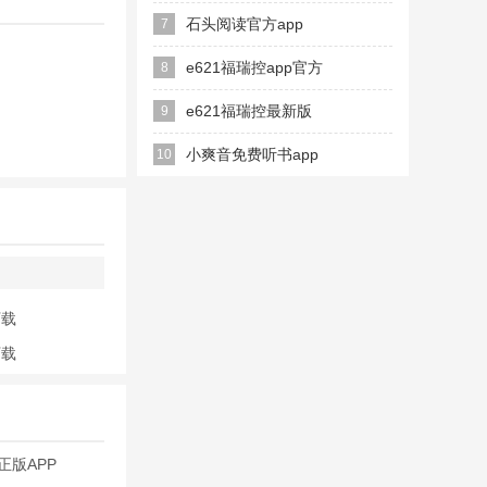
2026
石头阅读官方app
7
e621福瑞控app官方
8
版(The Wolf)
e621福瑞控最新版
9
本(The Wolf)
小爽音免费听书app
10
下载
下载
题库！
正版APP