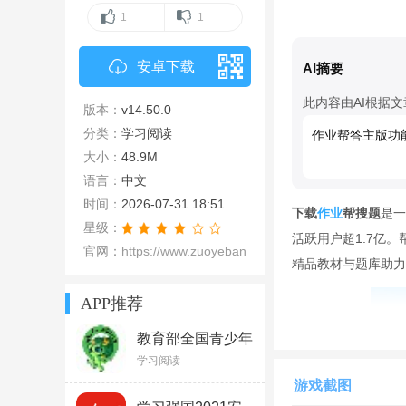
1
1
安卓下载
AI摘要
此内容由AI根据
版本：
v14.50.0
分类：
学习阅读
作业帮答主版功
大小：
48.9M
语言：
中文
时间：
2026-07-31 18:51
下载
作业
帮搜题
是一
星级：
活跃用户超1.7亿
官网：
https://www.zuoyebang.com/
精品教材与题库助力
APP推荐
教育部全国青少年
普法网客户端v1.0
学习阅读
官方电脑版
游戏截图