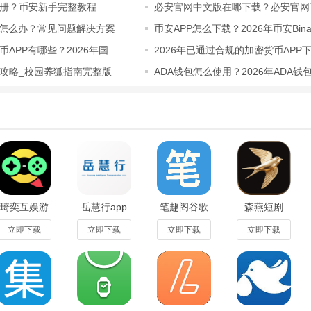
，想学啥都有，你的学霸之路必备小伙伴！拍出你的难题、你的问题，让
册？币安新手完整教程
必安官网中文版在哪下载？必安官网
2026最
了怎么办？常见问题解决方案
币安APP怎么下载？2026年币安Bina
下载地址
，解题过程全呈现！
APP有哪些？2026年国
2026年已通过合规的加密货币APP
攻略_校园养狐指南完整版
ADA钱包怎么使用？2026年ADA钱
色
使用全教程
有名师在线解答问题，老师解答题目，更加科学
做的题目，还可以在线求问学霸们，很快就会有人帮助解答了
帮安卓版有强大的题库，只需要轻松拍照，就可以把题目搜索出来，还有详
能
琦奕互娱游
岳慧行app
笔趣阁谷歌
森燕短剧
戏app官方
安卓版
版最新版下
app官方最
一拍，答案立即出来，轻松搞定作业难题。
最新版2.1-
v1.0.0官方
载免费
新版1.1.2安
立即下载
立即下载
立即下载
立即下载
build20240411
版
v2021.09.90
卓版
国各省各版本的辅导书、练习册、作业题的答案这里都有。帮助你轻松找
安卓
安卓版
金山词霸和有道词典，一次搜索，多条权威结果，准确又全面！