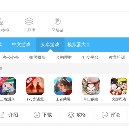
机模拟
产品库
区块链
戏
中文游戏
安卓游戏
模拟器大全
办公必备
拍照摄影
金融理财
社交平台
教育培训
0
三角洲米
sky光遇北
王者荣耀
可口的咖
火影忍者
米洲行动
觅全物品
国际版
啡美味的
忍者新世
(迷你世界)
解锁版
honor of
咖啡无限
代手游
官方最新
v0.34.2(406253)
kings官方
钞票免广
v3.83.14
介绍
下载
攻略
评论
版v1.58.0
最新版
最新版
告版
免费版
v11.4.1.9
v1.14.2.1.1
安卓版
最新版