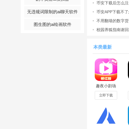
最权威最佳解题思路
币安下载后怎么注
2026
你！
无违规词限制的ai聊天软件
币安APP下载不
拍照搜题，
答案
秒出
不用翻墙的数字货币
图生图的ai绘画软件
内下载教程
校园养狐指南谢回
下载作业帮搜题
特
攻略(附
1.老师在线教学。
本类最新
2.求问学霸。不会
3.拍照搜题。作业
下载作业帮搜题
功
趣夜小剧场
app领红包
1、拍照搜题：只需
1.5.3安卓版
立即下载
2、整本书答案：全
去奔波书店之苦！
3、单词查询：感谢