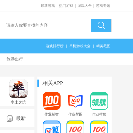
|
|
|
最新游戏
热门游戏
游戏大全
游戏专题
游戏排行榜
|
单机游戏大全
|
精美截图
旅游出行
相关APP
率土之滨
官方版
2025最新
作业帮智
作业帮图
作业帮领
版v9.2.2最
最新
能app下载
书app最新
航app下载
新版
安装最新
版
免费安装
版