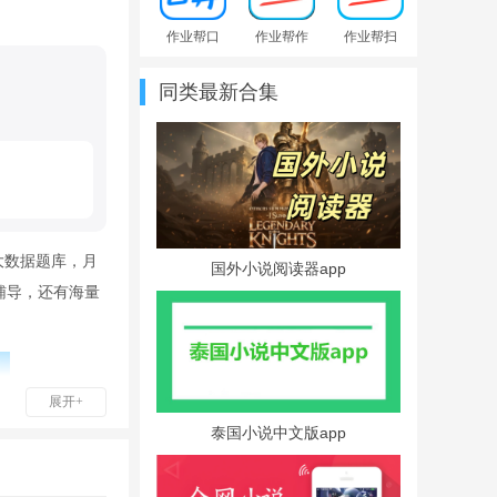
作业帮口
作业帮作
作业帮扫
算app免费
业扫一扫
一扫答题
版
秒出答案
同类最新合集
大数据题库，月
国外小说阅读器app
辅导，还有海量
展开+
泰国小说中文版app