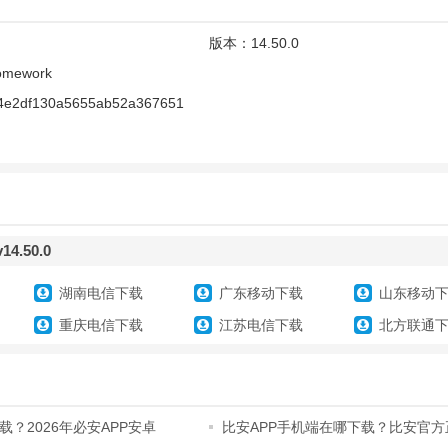
版本：
14.50.0
omework
4e2df130a5655ab52a367651
.50.0
湖南电信下载
广东移动下载
山东移动
重庆电信下载
江苏电信下载
北方联通
介
件
，数千万学生的最爱！
，期中期末中考高考全囊括，包含全国小学、初中、高中课题教材90%的
？2026年必安APP安卓
比安APP手机端在哪下载？比安官方
获取指南