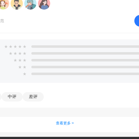
规范
★
★
★
★
★
★
★
★
★
★
★
★
★
★
★
中评
差评
查看更多 >