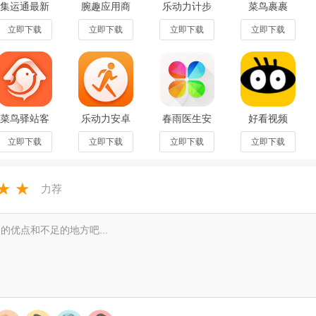
集运通最新
腕趣应用商
乐动力计步
菜鸟裹裹
担心作文没有素材吗？点开这里，优质范文应有尽有，素材库多达百万篇
版安卓版
店小天才版
器安卓版
v8.11.805
v1.3.12官方
v1.35
appv10.12.6
安卓版
立即下载
立即下载
立即下载
立即下载
一句美文，洗涤心灵，感受世界美丽，语言的魅力尽在眼前！
版
知道你身边的学霸都在用什么app吗？好的精华全在这里，探访一下，赶
点
菜鸟驿站客
乐动力安卓
春雨医生安
好看视频
户端
版V10.12.6
卓版
app2022最
v8.11.805
官方最新版
V10.6.48官
新版
立即下载
立即下载
立即下载
立即下载
！不管是什么类型的题目，都会有专业的人员为你解答。
方最新版
v8.8.0.10
，题目的各种解法过程都会给出非常详细的解答。
★
★
力荐
，全国范围内的名师实时在线解答，为你解决各种问题。
新动态
现已发布！本次更新重点优化了拍照搜题识别速度，新增“难题分步解析”功能
时，语音搜题支持方言识别，学习报告界面全面升级，可直观查看薄弱知
夜间模式下的显示异常，并提升了作业批改的准确率。感谢大家的支持，