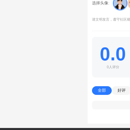
最新版！
选择头像:
请文明发言，遵守社区
0.0
0人评分
全部
好评