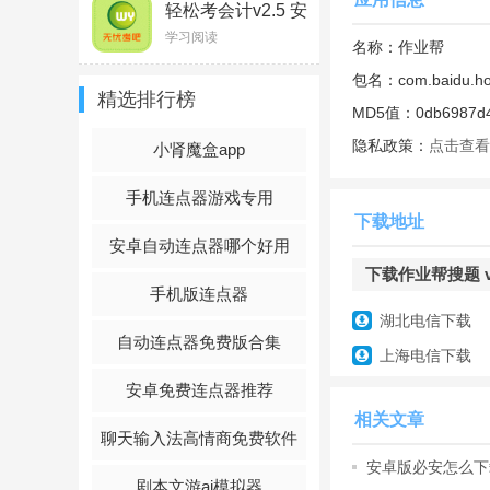
轻松考会计v2.5 安
卓版
学习阅读
名称：
作业帮
包名：
com.baidu.h
精选排行榜
MD5值：
0db6987d
隐私政策：
点击查看
小肾魔盒app
手机连点器游戏专用
下载地址
安卓自动连点器哪个好用
下载作业帮搜题 v14
手机版连点器
湖北电信下载
自动连点器免费版合集
上海电信下载
下载作业帮搜题
简
安卓免费连点器推荐
作业帮，最火学习
软
相关文章
聊天输入法高情商免费软件
小学初中高中12年
安卓版必安怎么下载
版下载教程
剧本文游ai模拟器