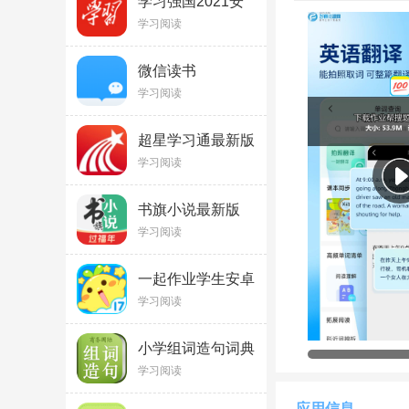
学习强国2021安
卓版v2.22.0手机
学习阅读
版
微信读书
appv10.2.1官方版
学习阅读
超星学习通最新版
v6.7.8
学习阅读
书旗小说最新版
v12.6.7.265
学习阅读
一起作业学生安卓
版v3.8.32.10003
学习阅读
免费版
小学组词造句词典
3.5.4
学习阅读
应用信息