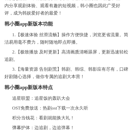
内分享观剧体验、观看有趣的短视频，韩小圈也因此广受好
评，成为韩娱爱好者的最爱！
韩小圈app新版本
功能
1.【极速体验 丝滑流畅】操作方便快捷，浏览更省流量。简
洁易用毫不费力，随时随地即点即播。
2.【极致播放 及时更新】高清
画质
清晰舔屏，更新迅速轻松
追剧。
3.【海量资源 告别剧荒】韩剧、韩综、韩影应有尽有，口碑
好剧随心选择，做你专属的追剧大本营！
韩小圈app新版本
特点
追星联盟：追星饭的轰趴大会
OST免费放送：热剧ost下载一次永久听
积分当钱花：看剧就能换大礼！
弹幕
护体：边追剧，边追弹幕！