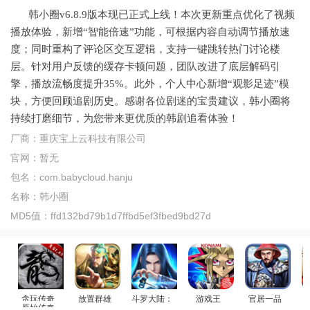
韩小圈v6.8.9版本现已正式上线！本次更新重点优化了视频
播放体验，新增“智能倍速”功能，可根据内容自动调节播放速
度；同时重构了评论区交互逻辑，支持一键跳转热门讨论楼
层。针对用户反馈的缓存卡顿问题，团队改进了底层解码引
擎，播放流畅度提升35%。此外，个人中心新增“观影足迹”模
块，方便回顾追剧
历史
。感谢各位剧迷的宝贵建议，韩小圈将
持续打磨细节，为您带来更优质的韩剧追看体验！
厂商：
重庆宝上云科技有限公司
官网：
暂无
包名：
com.babycloud.hanju
名称：
韩小圈
MD5值：
ffd132bd79b1d7ffbd5ef3fbed9bd27d
贪玩传奇
放置群雄
斗罗大陆：武魂觉醒
游戏王
官居一品
原始传奇