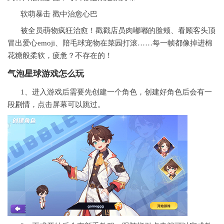
软萌暴击 戳中治愈心巴
被全员萌物疯狂治愈！戳戳店员肉嘟嘟的脸颊、看顾客头顶
冒出爱心emoji、陪毛球宠物在菜园打滚……每一帧都像掉进棉
花糖般柔软，疲惫？不存在的！
气泡星球游戏怎么玩
1、进入游戏后需要先创建一个角色，创建好角色后会有一
段
剧情
，点击屏幕可以跳过。