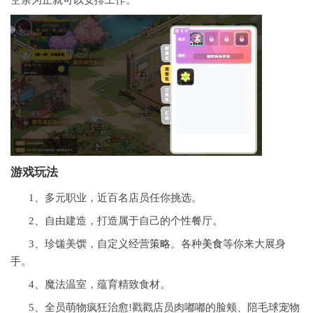
空余为止就可以安排工作。
游戏玩法
1、多元职业，近百名店员任你挑选。
2、自由建造，打造属于自己的个性餐厅。
3、珍馐美馔，自定义经营
策略
。各种
美食
等你来大展身
手。
4、魔法温室，蕴育精致食材。
5、全员萌物疯狂治愈!戳戳店员肉嘟嘟的脸颊、陪毛球宠物