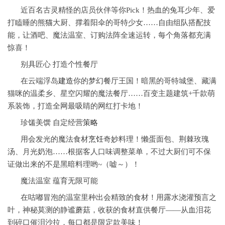
近百名古灵精怪的店员伙伴等你Pick！热血的兔耳少年、爱
打瞌睡的熊
猫
大厨、撑着阳伞的哥特少女……自由组队搭配技
能，让酒吧、魔法温室、订购法阵全速运转，每个角落都充满
惊喜！
别具匠心 打造个性餐厅
在云端浮岛
建造
你的梦幻餐厅王国！暗黑的哥特城堡、藏满
猫咪的温柔乡、星空闪耀的魔法餐厅……百变主题建筑+千款萌
系装饰，打造全网最吸睛的网红打卡地！
珍馐美馔 自定经营
策略
用会发光的魔法食材
烹饪
奇妙料理！懒蛋面包、荆棘玫瑰
汤、月光奶泡……根据客人口味调整菜单，不过大厨们可不保
证做出来的不是黑暗料理哟~（嘘～）！
魔法温室 蕴育无限可能
在咕嘟冒泡的温室里种出会精致的食材！用露水浇灌预言之
叶，神秘莫测的静谧蘑菇，收获的食材直供餐厅——从血泪花
到碎口催泪沙拉，每口都是限定款美味！