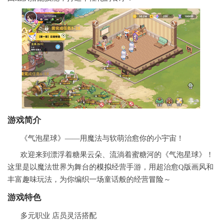
游戏简介
《气泡星球》——用魔法与软萌治愈你的小宇宙！
欢迎来到漂浮着糖果云朵、流淌着蜜糖河的《气泡星球》！
这里是以魔法世界为舞台的
模拟
经营手游，用超治愈Q版画风和
丰富趣味玩法，为你编织一场童话般的经营
冒险
～
游戏特色
多元职业 店员灵活搭配