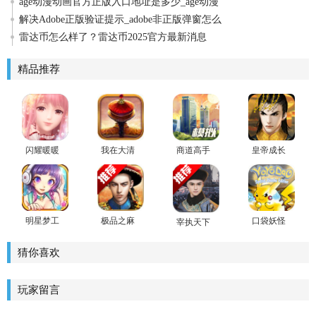
age动漫动画官方正版入口地址是多少_age动漫
解决Adobe正版验证提示_adobe非正版弹窗怎么
雷达币怎么样了？雷达币2025官方最新消息
精品推荐
闪耀暖暖
我在大清
商道高手
皇帝成长
九游版
当皇帝最
官方版
计划2领红
新特别安
包
卓版下载
明星梦工
极品之麻
口袋妖怪
宰执天下
厂女生版
官手游
复刻
手游
猜你喜欢
玩家留言