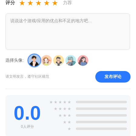
★
★
★
★
★
评分
力荐
选择头像:
发布评论
请文明发言，遵守社区规范
★
★
★
★
★
0.0
★
★
★
★
★
★
★
★
★
0人评分
★