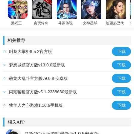
游戏王
贪玩传奇
斗罗传说
女神星球
迪丽热巴代言
温
游戏王：决斗链接
原始传奇
斗罗大陆：武魂觉醒
放置卡牌
荣耀大天使
少
相关推荐
叫我大掌柜8.5.2官方版
下载
梦想城镇官方版v13.0.0最新版
下载
萌龙大乱斗官方版v9.0.8 安卓版
下载
闪耀暖暖官方版v5.1.2388630最新版
下载
牧羊人之心游戏1.10.5手机版
下载
相关APP
乌托OC正版游戏最新版1.0.5安卓版