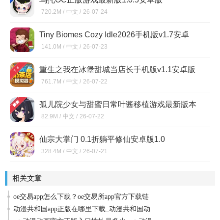
720.2M /
中文 /
26-07-24
Tiny Biomes Cozy Idle2026手机版v1.7安卓
版
141.0M /
中文 /
26-07-23
重生之我在冰堡甜城当店长手机版v1.1安卓版
761.7M /
中文 /
26-07-22
孤儿院少女与甜蜜日常叶酱移植游戏最新版本
1.0.4
82.9M /
中文 /
26-07-22
仙宗大掌门 0.1折躺平修仙安卓版1.0
328.4M /
中文 /
26-07-21
相关文章
oe交易app怎么下载？oe交易所app官方下载链
动漫共和国app正版在哪里下载_动漫共和国动