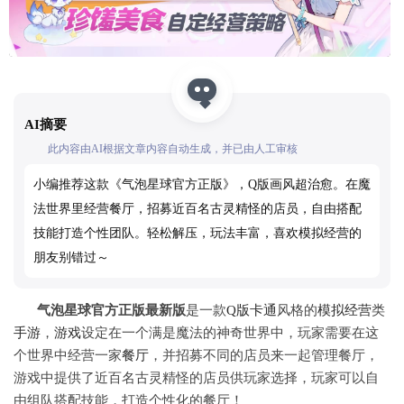
AI摘要
此内容由AI根据文章内容自动生成，并已由人工审核
小编推荐这款《气泡星球官方正版》，Q版画风超治愈。在魔
法世界里经营餐厅，招募近百名古灵精怪的店员，自由搭配
技能打造个性团队。轻松解压，玩法丰富，喜欢模拟经营的
朋友别错过～
气泡星球官方正版最新版
是一款
Q版
卡通
风格的
模拟
经营
类
手游
，
游戏
设定在一个满是魔法的神奇世界中，玩家需要在这
个世界中经营一家
餐厅
，并招募不同的店员来一起管理餐厅，
游戏中提供了近百名古灵精怪的店员供玩家选择，玩家可以自
由组队搭配技能，打造个性化的餐厅！