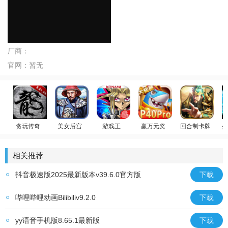
厂商：
官网：
暂无
贪玩传奇
美女后宫
游戏王
赢万元奖
回合制卡牌
少
原始传奇
官居一品
游戏王：决斗链接
姚记捕鱼
放置群雄
温
相关推荐
抖音极速版2025最新版本v39.6.0官方版
下载
哔哩哔哩动画Bilibiliv9.2.0
下载
yy语音手机版8.65.1最新版
下载