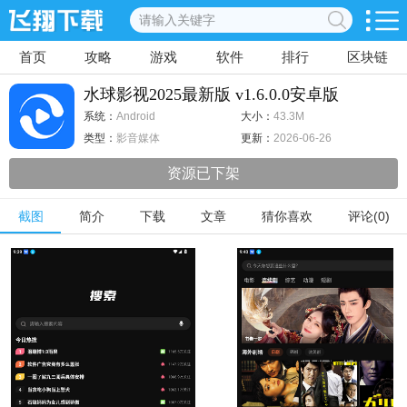
首页
攻略
游戏
软件
排行
区块链
水球影视2025最新版 v1.6.0.0安卓版
系统：
Android
大小：
43.3M
类型：
影音媒体
更新：
2026-06-26
资源已下架
截图
简介
下载
文章
猜你喜欢
评论(0)