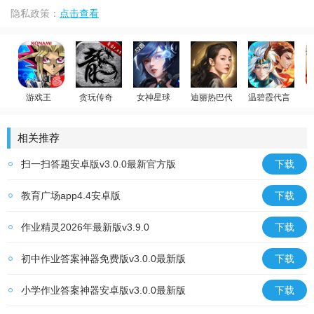
隐私政策：
点击查看
游戏王
贪玩传奇
女神星球
迪丽热巴代言
温碧霞代言
荣耀大天使
游戏王：决斗链接
原始传奇
放置卡牌
少年御灵师
相关推荐
扫一扫答题安卓版v3.0.0最新官方版
下载
教育广场app4.4安卓版
下载
作业精灵2026年最新版v3.9.0
下载
初中作业答案神器免费版v3.0.0最新版
下载
小学作业答案神器安卓版v3.0.0最新版
下载