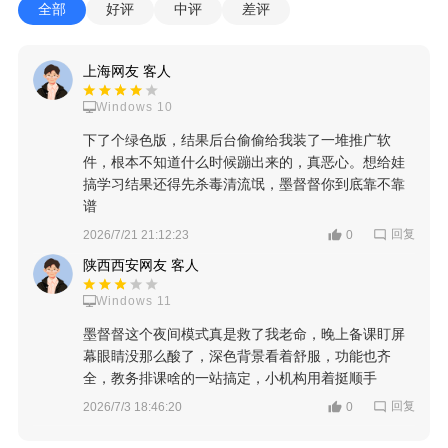
全部
好评
中评
差评
上海网友 客人
Windows 10
下了个绿色版，结果后台偷偷给我装了一堆推广软
件，根本不知道什么时候蹦出来的，真恶心。想给娃
搞学习结果还得先杀毒清流氓，墨督督你到底靠不靠
谱
回复
2026/7/21 21:12:23
0
陕西西安网友 客人
Windows 11
墨督督这个夜间模式真是救了我老命，晚上备课盯屏
幕眼睛没那么酸了，深色背景看着舒服，功能也齐
全，教务排课啥的一站搞定，小机构用着挺顺手
回复
2026/7/3 18:46:20
0