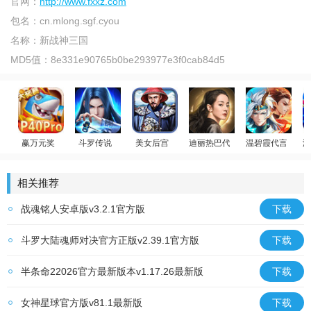
官网：
http://www.fxxz.com
包名：
cn.mlong.sgf.cyou
名称：
新战神三国
MD5值：
8e331e90765b0be293977e3f0cab84d5
赢万元奖
斗罗传说
美女后宫
迪丽热巴代言
温碧霞代言
游
姚记捕鱼
斗罗大陆：武魂觉醒
官居一品
荣耀大天使
少年御灵师
相关推荐
战魂铭人安卓版v3.2.1官方版
下载
斗罗大陆魂师对决官方正版v2.39.1官方版
下载
半条命22026官方最新版本v1.17.26最新版
下载
女神星球官方版v81.1最新版
下载