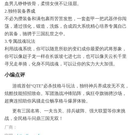
血男儿铮铮铁骨，柔情女侠不让须眉。
2.独特装备
养成
不必为攒装备和满包裹而苦苦发愁，一套盔甲一把武器伴你闯
荡，通过强化，锻造，洗炼，合成四大系统精心培养专属自己
的装备，驰骋于三国乱世之中。
3.专属战魂玩法
利用战魂系统，你可以随意所欲的变幻成你最爱的武将形象，
你可以像赵子龙一样在长坂坡七进七出，也可以像关云长千里
寻兄走单骑，化身不同战魂，可以让你的实力大大加强。
小编点评
游戏首创“QTE”必杀技格斗玩法，独特神兵养成攻无不克，
炫酷技能招招致命。军团激战冲锋陷阵，疯狂夺旗驰骋沙场，
超爽连招助你风骚走位畅享格斗爆屏体验。
更有三国名将、一夫当关、排兵破阵、强大联盟等你来挑
战，全民格斗问鼎三国无双！
厂商：