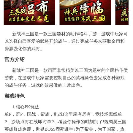
新战神
三国
是一款三国题材的
动作
格斗
手游
，
游戏
中玩家可
以选择自己喜爱的武将开始战斗，通过完成任务来获取金币和
资源强化你的武将。
官方介绍
新战神
三国
是一款画面非常精美以三国为题材的全民格斗类
游戏，在游戏中玩家需要控制自己的英雄角色去完成各种游戏
的战斗任务，游戏的效果做的非常出色。
游戏特色
1.核心PK玩法
单P，群P，
国战
，帮战，乱战!这里应有尽有，
竞技
场离线单
P，沙场点将在线即时单P，考验你操作的时刻到了!魏蜀吴三国
英雄群雄逐鹿，世界BOSS鹿死谁手?为了帮会，为了国家，热