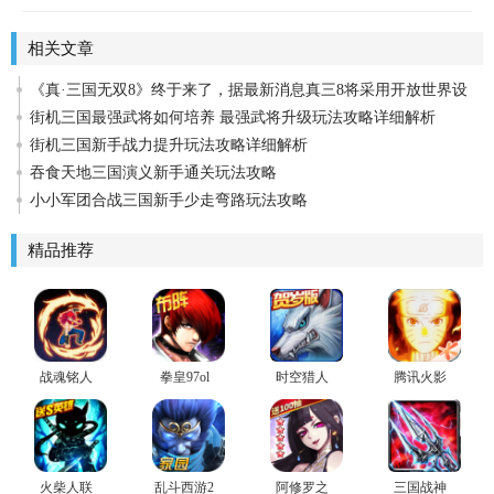
相关文章
《真·三国无双8》终于来了，据最新消息真三8将采用开放世界设
计
街机三国最强武将如何培养 最强武将升级玩法攻略详细解析
街机三国新手战力提升玩法攻略详细解析
吞食天地三国演义新手通关玩法攻略
小小军团合战三国新手少走弯路玩法攻略
精品推荐
战魂铭人
拳皇97ol
时空猎人
腾讯火影
安卓版
忍者手游
火柴人联
乱斗西游2
阿修罗之
三国战神