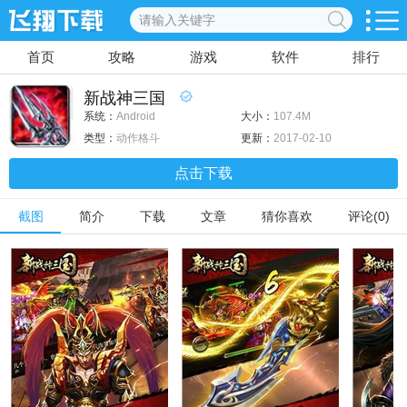
首页
攻略
游戏
软件
排行
新战神三国
系统：
Android
大小：
107.4M
类型：
动作格斗
更新：
2017-02-10
点击下载
截图
简介
下载
文章
猜你喜欢
评论(0)