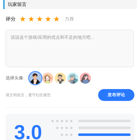
玩家留言
★
★
★
★
★
评分
力荐
选择头像:
发布评论
请文明发言，遵守社区规范
★
★
★
★
★
3.0
★
★
★
★
★
★
★