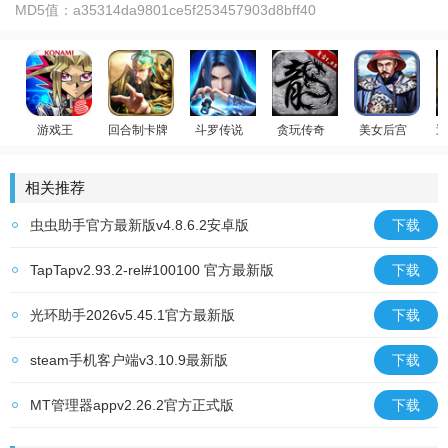
MD5值：
a35314da9801ce5f253457903d8bff40
游戏王
回合制卡牌
斗罗传说
贪玩传奇
美女后宫
迪
游戏王：决斗链接
放置群雄
斗罗大陆：武魂觉醒
原始传奇
官居一品
荣
相关推荐
虫虫助手官方最新版v4.8.6.2安卓版
下载
TapTapv2.93.2-rel#100100 官方最新版
下载
光环助手2026v5.45.1官方最新版
下载
steam手机客户端v3.10.9最新版
下载
MT管理器appv2.26.2官方正式版
下载