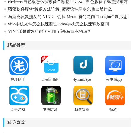
ehviewer白色版怎么搜索多个标签 ehviewer白色版多个标签搜索方
法
猪猪软件库vip解锁方法详解_猪猪软件库永久地址是什么
马斯克反复提及的 VINE：会从 Meme 符号走向 “Imagine” 新形态
vivo手机文件怎么快速整理_vivo手机怎么快速释放空间
VINE币是谁发行的？VINE币是马斯克的吗？
精品推荐
光环助手
vivo应用商
dynamicSpot
云电脑app
2026
店
play商店版
爱吾游戏
电池防爆
找帮安卓
畅游+
宝盒安卓
卫士安卓
版
版
版
猜你喜欢