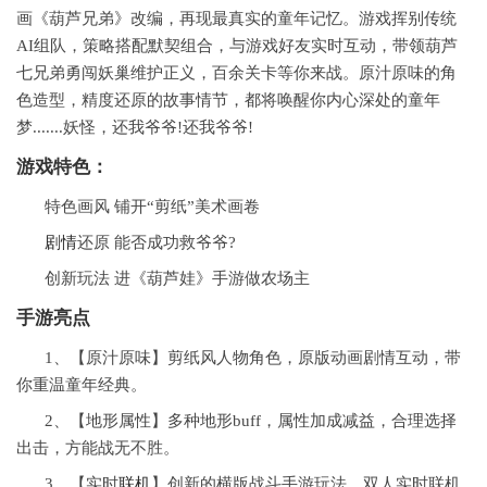
画《葫芦兄弟》改编，再现最真实的童年记忆。游戏挥别传统
AI组队，策略搭配默契组合，与游戏好友实时互动，带领葫芦
七兄弟勇闯妖巢维护正义，百余关卡等你来战。原汁原味的角
色造型，精度还原的故事情节，都将唤醒你内心深处的童年
梦.......妖怪，还我爷爷!还我爷爷!
游戏特色：
特色画风 铺开“剪纸”美术画卷
剧情
还原 能否成功救爷爷?
创新玩法 进《葫芦娃》手游做农场主
手游亮点
1、【原汁原味】剪纸风人物角色，原版动画剧情互动，带
你重温童年经典。
2、【地形属性】多种地形buff，属性加成减益，合理选择
出击，方能战无不胜。
3、【实时
联机
】创新的横版战斗手游玩法，双人实时联机