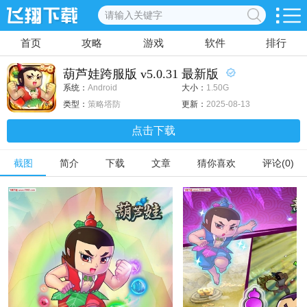
首页
攻略
游戏
软件
排行
葫芦娃跨服版 v5.0.31 最新版
系统：
Android
大小：
1.50G
类型：
策略塔防
更新：
2025-08-13
点击下载
截图
简介
下载
文章
猜你喜欢
评论(0)