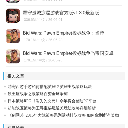
墨守孤城凉屋游戏官方版v1.3.0最新版
336.6M /
中文 /
26-06-01
Bid Wars: Pawn Empire(投标战争：当帝
国)2.36
170.1M /
中文 /
26-05-28
Bid Wars: Pawn Empire(投标战争当帝国安卓
中文版)v2.36
170.1M /
中文 /
26-05-28
相关文章
萌宠西游手游如何搭配英雄？英雄出战策略玩法
铁王座战争之歌策略百变全球争霸
日本策略RPG《消失的次元》今年将会登陆PC平台
超能战区策略为王寻宝秘境通关玩法攻略详细解析
《剑网3》2016年大战策略系列活动排队攻略 如何拿到所有奖励