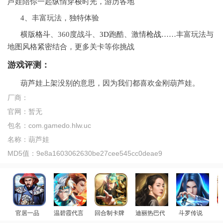
芦娃陪你一起纵情穿梭时光，游历各地
4、丰富玩法，独特体验
横版
格斗
、360度战斗、
3D
跑酷、激情
枪战
……丰富玩法与
地图风格紧密结合，更多关卡等你挑战
游戏评测：
葫芦娃上架没别的意思，因为我们都喜欢金刚葫芦娃。
厂商：
官网：
暂无
包名：
com.gamedo.hlw.uc
名称：
葫芦娃
MD5值：
9e8a1603062630be27cee545cc0deae9
官居一品
温碧霞代言
回合制卡牌
迪丽热巴代言
斗罗传说
美女后宫