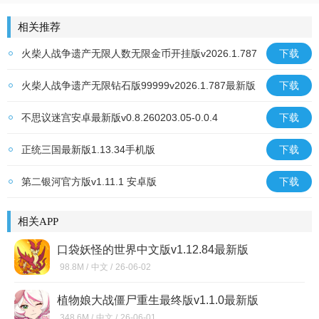
少年御灵师
放置群雄
荣耀大天使
斗罗大陆：武魂
相关推荐
火柴人战争遗产无限人数无限金币开挂版v2026.1.787
下载
最新版
火柴人战争遗产无限钻石版99999v2026.1.787最新版
下载
不思议迷宫安卓最新版v0.8.260203.05-0.0.4
下载
正统三国最新版1.13.34手机版
下载
第二银河官方版v1.11.1 安卓版
下载
相关APP
口袋妖怪的世界中文版v1.12.84最新版
98.8M /
中文 /
26-06-02
植物娘大战僵尸重生最终版v1.1.0最新版
348.6M /
中文 /
26-06-01