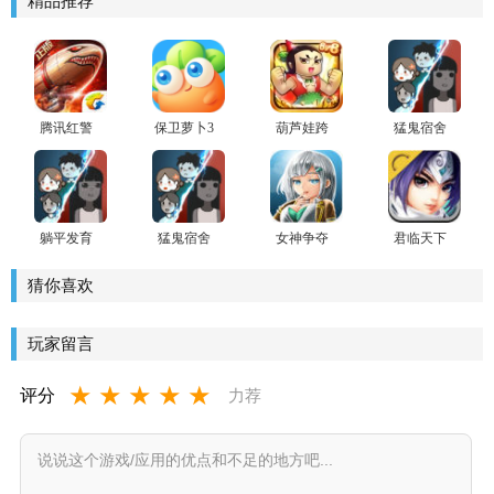
精品推荐
腾讯红警
保卫萝卜3
葫芦娃跨
猛鬼宿舍
OL游戏
游戏正版
服版
魔改版(躺
平发育养
👻版)
躺平发育
猛鬼宿舍
女神争夺
君临天下
苔藓密室
躺平发育
战(女神塔
全球大战
版
魔改版
防)最新版
版
猜你喜欢
1000级鬼
斗战胜猴
玩家留言
★
★
★
★
★
评分
力荐