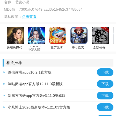
名称：
书旗小说
MD5值：
7300afc07d49faad3e15452c37758d54
隐私政策：
点击查看
迪丽热巴代言
斗罗大陆：武魂觉醒
赢万元奖
美女后宫
贪玩传奇
荣耀大天使
斗罗传说
姚记捕鱼
官居一品
原始传奇
相关推荐
微信读书appv10.2.1官方版
下载
咪咕阅读app官方版12.11.0最新版
下载
新东方考研app官方版v3.11.0安卓版
下载
小凡博士2026最新版本v1.21.03官方版
下载