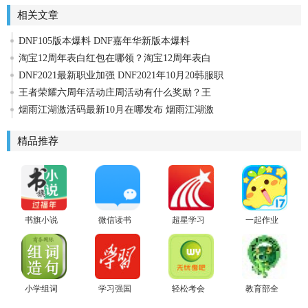
相关文章
DNF105版本爆料 DNF嘉年华新版本爆料
淘宝12周年表白红包在哪领？淘宝12周年表白
DNF2021最新职业加强 DNF2021年10月20韩服职
王者荣耀六周年活动庄周活动有什么奖励？王
烟雨江湖激活码最新10月在哪发布 烟雨江湖激
精品推荐
书旗小说
微信读书
超星学习
一起作业
最新版
app
通最新版
学生安卓
版
小学组词
学习强国
轻松考会
教育部全
造句词典
2021安卓
计
国青少年