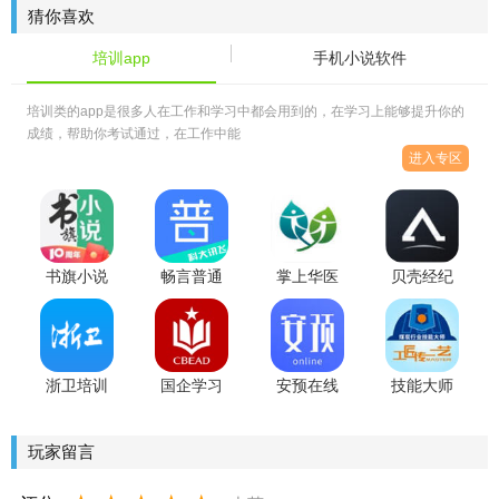
版
普法网客
猜你喜欢
户端
培训app
手机小说软件
培训类的app是很多人在工作和学习中都会用到的，在学习上能够提升你的
成绩，帮助你考试通过，在工作中能
进入专区
书旗小说
畅言普通
掌上华医
贝壳经纪
10周年版
话测试app
app2022
学院app
最新版
浙卫培训
国企学习
安预在线
技能大师
学习官方
平台
app官方版
教学平台
版
玩家留言