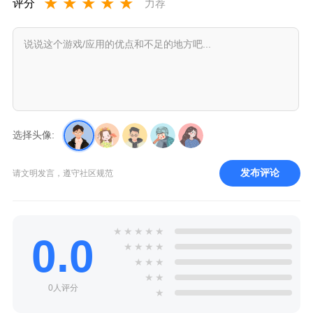
★
★
★
★
★
评分
力荐
选择头像:
发布评论
请文明发言，遵守社区规范
★
★
★
★
★
0.0
★
★
★
★
★
★
★
★
★
0人评分
★