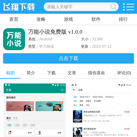
首页
攻略
游戏
软件
排行
万能小说免费版 v1.0.0
系统：
Android
大小：
31.6M
类型：
学习阅读
更新：
2023-07-12
点击下载
截图
简介
下载
文章
猜你喜欢
评论(0)