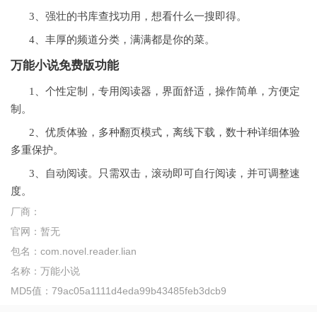
3、强壮的书库查找功用，想看什么一搜即得。
4、丰厚的频道分类，满满都是你的菜。
万能小说免费版
功能
1、个性定制，专用阅读器，界面舒适，操作简单，方便定
制。
2、优质体验，多种翻页模式，离线下载，数十种详细体验
多重保护。
3、自动阅读。只需双击，滚动即可自行阅读，并可调整速
度。
厂商：
官网：
暂无
包名：
com.novel.reader.lian
名称：
万能小说
MD5值：
79ac05a1111d4eda99b43485feb3dcb9