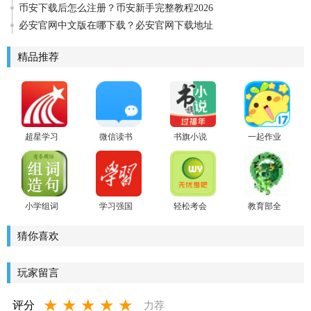
币安下载后怎么注册？币安新手完整教程2026
必安官网中文版在哪下载？必安官网下载地址
精品推荐
超星学习
微信读书
书旗小说
一起作业
通最新版
app
最新版
学生安卓
版
小学组词
学习强国
轻松考会
教育部全
造句词典
2021安卓
计
国青少年
版
普法网客
猜你喜欢
户端
玩家留言
★
★
★
★
★
评分
力荐