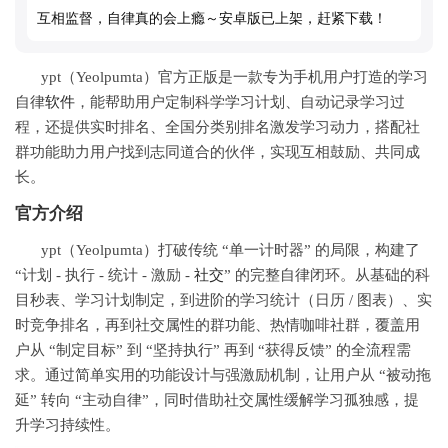
互相监督，自律真的会上瘾～安卓版已上架，赶紧下载！
ypt（Yeolpumta）官方正版是一款专为手机用户打造的学习
自律
软件
，能帮助用户定制科学学习计划、自动记录学习过
程，还提供实时排名、全国分类别排名激发学习动力，搭配社
群功能助力用户找到志同道合的伙伴，实现互相鼓励、共同成
长。
官方介绍
ypt（Yeolpumta）打破传统 “单一计时器” 的局限，构建了
“计划 - 执行 - 统计 - 激励 -
社交
” 的完整自律闭环。从基础的科
目秒表、学习计划制定，到进阶的学习统计（日历 / 图表）、实
时竞争排名，再到社交属性的群功能、热情咖啡社群，覆盖用
户从 “制定目标” 到 “坚持执行” 再到 “获得反馈” 的全流程需
求。通过简单实用的功能设计与强激励机制，让用户从 “被动拖
延” 转向 “主动自律”，同时借助社交属性缓解学习孤独感，提
升学习持续性。