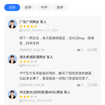
全部
好评
中评
差评
广东广州网友 客人
ASUS_Zenfone_12_Ultra
用了一周左右，各方面都很稳定，没出过bug。很满
意，好评支持
回复
2026/4/17 14:42:16
0
湖北孝感联通网友 客人
Windows 7
YPT官方安卓版挺好用的，解决了我找资源的难题，
玩起来太爽了，要是能多一些热门资源就完美了。
回复
2025/12/4 14:41:28
0
河北衡水(深州)联通ADSL网友 客人
samsung_SM-G6100