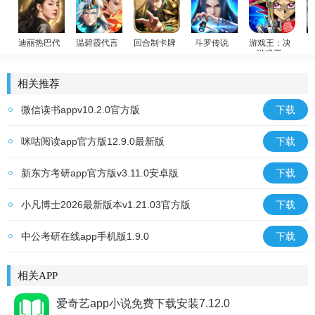
迪丽热巴代言
温碧霞代言
回合制卡牌
斗罗传说
游戏王
荣耀大天使
少年御灵师
放置群雄
斗罗大陆：武魂觉醒
游戏王：决斗链
相关推荐
微信读书appv10.2.0官方版
下载
咪咕阅读app官方版12.9.0最新版
下载
新东方考研app官方版v3.11.0安卓版
下载
小凡博士2026最新版本v1.21.03官方版
下载
中公考研在线app手机版1.9.0
下载
相关APP
爱奇艺app小说免费下载安装7.12.0