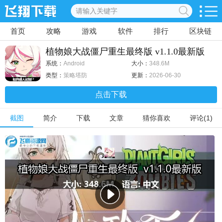
首页
攻略
游戏
软件
排行
区块链
植物娘大战僵尸重生最终版 v1.1.0最新版
系统：
Android
大小：
348.6M
类型：
策略塔防
更新：
2026-06-30
点击下载
截图
简介
下载
文章
猜你喜欢
评论(1)