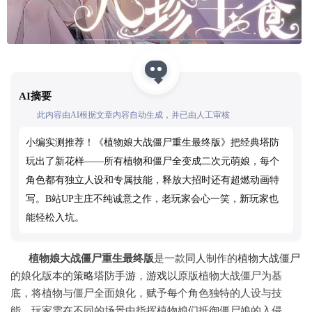
AI摘要
此内容由AI根据文章内容自动生成，并已由人工审核
小编实测推荐！《植物娘大战僵尸重生最终版》把经典塔防
玩出了新花样——所有植物和僵尸全变成二次元萌娘，每个
角色都有独立人设和专属技能，释放大招时还有超燃动画特
写。B站UP主庄不纯诚意之作，老玩家会心一笑，新玩家也
能轻松入坑。
植物娘大战僵尸重生最终版
是一款
同人
制作的
植物大战僵尸
的娘化版本的
策略
塔防
手游
，
游戏
以原版植物大战僵尸为基
底，将植物与僵尸全面娘化，赋予每个角色独特的人设与技
能，玩家需在不同的场景中指挥植物娘们抵御僵尸娘的入侵，