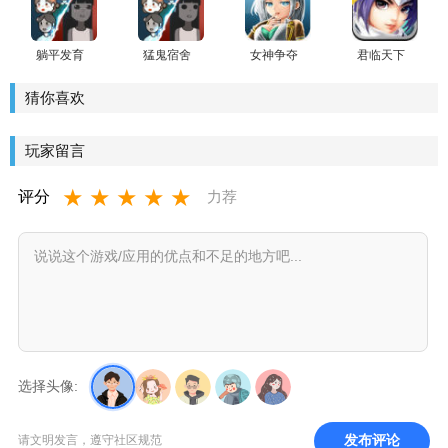
👻版)
躺平发育
猛鬼宿舍
女神争夺
君临天下
苔藓密室
躺平发育
战(女神塔
全球大战
版
魔改版
防)最新版
版
猜你喜欢
1000级鬼
斗战胜猴
玩家留言
★
★
★
★
★
评分
力荐
选择头像:
发布评论
请文明发言，遵守社区规范