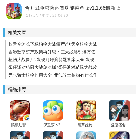
合并战争塔防内置功能菜单版v1.1.68最新版
147.5M /
中文 /
26-06-30
相关文章
软天空怎么下载植物大战僵尸?软天空植物大战
香港数字资产政策再升级：三大战略引爆万亿
植物大战僵尸2发现河姆渡答题答案大全 发现
蛋仔派对猫鼠大战怎么抓?蛋仔派对猫鼠大战攻
元气骑士植物作用大全_元气骑士植物有什么作
精品推荐
腾讯红警
保卫萝卜3
葫芦娃跨
猛鬼宿舍
OL游戏
游戏正版
服版
魔改版(躺
平发育养