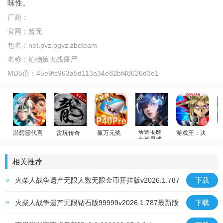
味性。
厂商：
官网：
暂无
包名：
net.pvz.pgvz.zbcteam
名称：
植物娘大战僵尸
MD5值：
45e9fc963a5d113a34e82bf48626d3e1
温碧霞代言
贪玩传奇
赢万元奖
女神星球
游戏王：决斗链
姚记捕鱼
少年御灵师
原始传奇
放置卡牌
游戏王
回
相关推荐
火柴人战争遗产无限人数无限金币开挂版v2026.1.787
下载
最新版
火柴人战争遗产无限钻石版99999v2026.1.787最新版
下载